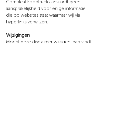
Compleat Foodtruck
aanvaardt geen
aansprakelijkheid voor enige informatie
die op websites staat waarnaar wij via
hyperlinks verwijzen.
Wijzigingen
Mocht deze disclaimer wijzigen, dan vindt
u de meest recente versie van deze
disclaimer op deze pagina.
Foodtruck voor op al uw feestjes en events.
Kwaliteit staat bij ons centraal.
Annelies Andries - Zoutleeuw
compleatfoodtruck@hotmail.com
+32 471 72 66 08
BE
740 846 804